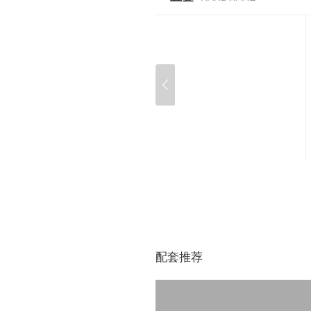
型 号：TBPJ921
配套推荐
规格：
864*460*52